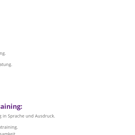
:
ng.
atung.
aining
:
ng in Sprache und Ausdruck.
training.