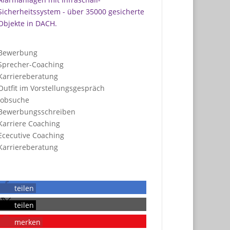
Sicherheitssystem
- über 35000 gesicherte
Objekte in DACH.
Bewerbung
Sprecher-Coaching
Karriereberatung
Outfit im Vorstellungsgespräch
Jobsuche
Bewerbungsschreiben
Karriere Coaching
Ececutive Coaching
Karriereberatung
teilen
teilen
merken